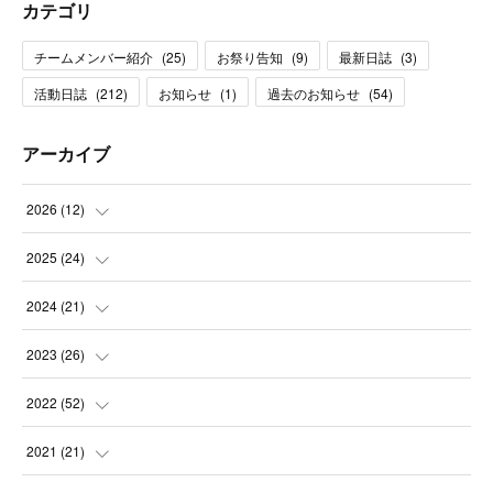
カテゴリ
チームメンバー紹介
(
25
)
お祭り告知
(
9
)
最新日誌
(
3
)
活動日誌
(
212
)
お知らせ
(
1
)
過去のお知らせ
(
54
)
アーカイブ
2026
(
12
)
(
1
)
2025
(
24
)
(
3
)
(
2
)
2024
(
21
)
(
1
)
(
3
)
(
2
)
2023
(
26
)
(
1
)
(
1
)
(
2
)
(
1
)
2022
(
52
)
(
2
)
(
2
)
(
1
)
(
2
)
(
3
)
2021
(
21
)
(
3
)
(
2
)
(
2
)