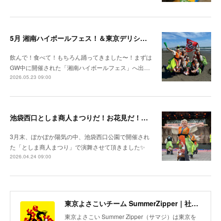
5月 湘南ハイボールフェス！＆東京デリシャスミュージアム
飲んで！食べて！もちろん踊ってきました〜！まずは
GW中に開催された「湘南ハイボールフェス」へ出…
2026.05.23 09:00
池袋西口としま商人まつりだ！お花見だ！新作レッスンだ！
3月末、ぽかぽか陽気の中、池袋西口公園で開催され
た「としま商人まつり」で演舞させて頂きました✨
2026.04.24 09:00
東京よさこいチーム SummerZipper｜社会人サークル 初心者歓迎・メンバー募集中
東京よさこい Summer Zipper（サマジ）は東京を