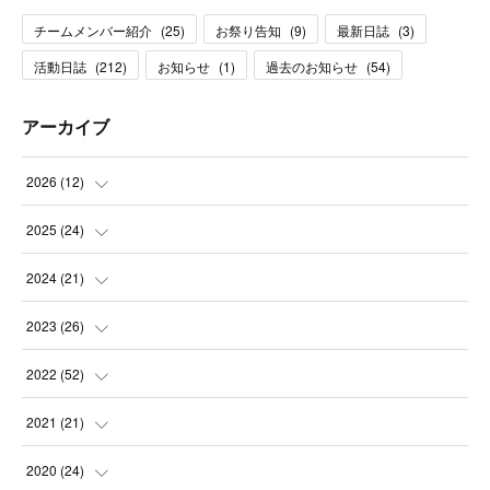
チームメンバー紹介
(
25
)
お祭り告知
(
9
)
最新日誌
(
3
)
活動日誌
(
212
)
お知らせ
(
1
)
過去のお知らせ
(
54
)
アーカイブ
2026
(
12
)
(
1
)
2025
(
24
)
(
3
)
(
2
)
2024
(
21
)
(
1
)
(
3
)
(
2
)
2023
(
26
)
(
1
)
(
1
)
(
2
)
(
1
)
2022
(
52
)
(
2
)
(
2
)
(
1
)
(
2
)
(
3
)
2021
(
21
)
(
3
)
(
2
)
(
2
)
(
4
)
(
2
)
(
4
)
2020
(
24
)