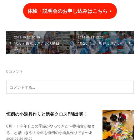
体験・説明会のお申し込みはこちら
2018.10.26 20:39
2018.09.12 12:23
10/6,7 東京よさこい活動日
10/20（土）坂戸よさこい
誌
0
コメント
恒例の小道具作りと渋谷クロスFM出演！
6月！！今年もこの季節がやってきた〜😆稽古が始ま
る…と思いきや！今年も恒例の小道具作りです〜🎵
2026.06.26 09:00