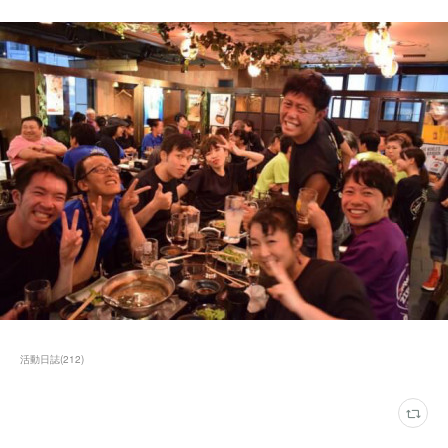
活動日誌
(
212
)