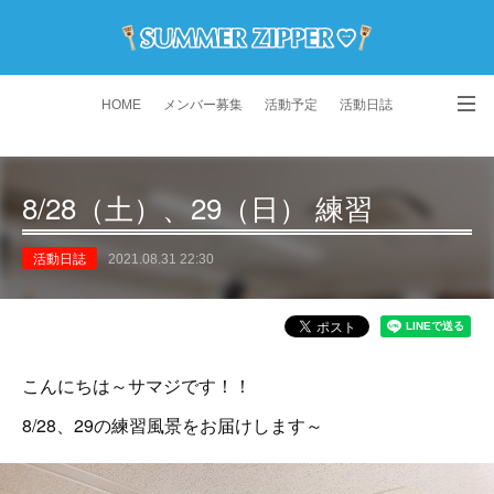
HOME
メンバー募集
活動予定
活動日誌
演舞動画
よくある質問
Instagram
8/28（土）、29（日） 練習
活動日誌
2021.08.31 22:30
こんにちは～サマジです！！
8/28、29の練習風景をお届けします～