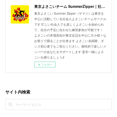
東京よさこいチーム SummerZipper｜社会人サークル 初心者歓迎・メンバー募集中
東京よさこい Summer Zipper（サマジ）は東京を
中心に活動している社会人よさこいチームサークル
です 忙しい社会人でも楽しくよさこいを始められ
て、自分の予定に合わせた練習参加が可能です！
よさこいの本場高知や東京近辺を中心に大小様々な
お祭りで踊ることが出来ます よさこい未経験、ダ
ンス初心者でもご安心ください。個性的で楽しいメ
ンバーがあなたをサポートします 是非一緒によさ
こいを踊りましょう♪
フォロー
サイト内検索