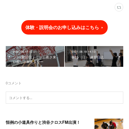
体験・説明会のお申し込みはこちら
2021.09.13 12:01
2021.08.18 14:13
プレ•第20回ドリーム夜さ来
8/15（日） 練習日誌
い祭りin東京タワー
0
コメント
恒例の小道具作りと渋谷クロスFM出演！