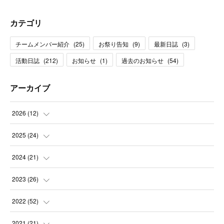
カテゴリ
チームメンバー紹介
(
25
)
お祭り告知
(
9
)
最新日誌
(
3
)
活動日誌
(
212
)
お知らせ
(
1
)
過去のお知らせ
(
54
)
アーカイブ
2026
(
12
)
(
1
)
2025
(
24
)
(
3
)
(
2
)
2024
(
21
)
(
1
)
(
3
)
(
2
)
2023
(
26
)
(
1
)
(
1
)
(
2
)
(
1
)
2022
(
52
)
(
2
)
(
2
)
(
1
)
(
2
)
(
3
)
2021
(
21
)