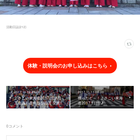
活動日誌
(
212
)
体験・説明会のお申し込みはこちら
2017.11.12 09:00
2017.11.11 08:00
よさこい東海道2017 沼津商
獲ったど～！よさこい東海
工会議所青年部奨励賞 受賞!!
道2017 1日目♪
0
コメント