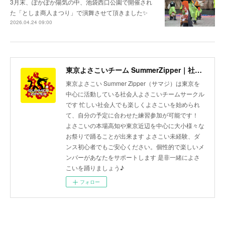
3月末、ぽかぽか陽気の中、池袋西口公園で開催され
た「としま商人まつり」で演舞させて頂きました✨
2026.04.24 09:00
東京よさこいチーム SummerZipper｜社会人サークル 初心者歓迎・メンバー募集中
東京よさこい Summer Zipper（サマジ）は東京を
中心に活動している社会人よさこいチームサークル
です 忙しい社会人でも楽しくよさこいを始められ
て、自分の予定に合わせた練習参加が可能です！
よさこいの本場高知や東京近辺を中心に大小様々な
お祭りで踊ることが出来ます よさこい未経験、ダ
ンス初心者でもご安心ください。個性的で楽しいメ
ンバーがあなたをサポートします 是非一緒によさ
こいを踊りましょう♪
フォロー