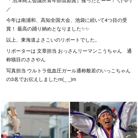
『 沼津商工会議所青年部奨励賞』獲ったどーー！＼(^o^)
／
今年は南浦和、高知全国大会、池袋に続いて4つ目の受
賞！ 最高の踊り納めとなりました✨✨
以上、東海道よさこいのリポートでした。
リポーターは 文章担当 おっさんリーマンこうちゃん 通
称猫目のささやん
写真担当 ウルトラ低血圧ガール通称般若のいっこちゃん
の3名でお伝えしましたm(_ _)m