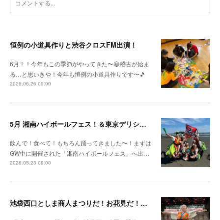
恒例の小道具作りと渋谷クロスFM出演！
6月！！今年もこの季節がやってきた〜😆稽古が始ま
る…と思いきや！今年も恒例の小道具作りです〜🎵
2026.06.26 09:00
5月 湘南ハイボールフェス！＆東京デリシャスミュージアム
飲んで！食べて！もちろん踊ってきました〜！まずは
GW中に開催された「湘南ハイボールフェス」へ出…
2026.05.23 09:00
池袋西口としま商人まつりだ！お花見だ！新作レッスンだ！