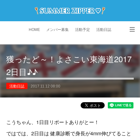
HOME
メンバー募集
活動予定
活動日誌
演舞動画
よくある質問
Instagram
獲ったど～！よさこい東海道2017
2日目♪♪
活動日誌
2017.11.12 08:00
こうちゃん、1日目リポートありがとー！
ではでは、2日目は 健康診断で身長が4mm伸びてること