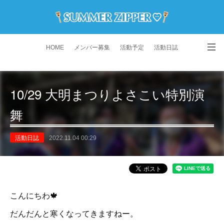
HOME
メンバー募集
活動予定
活動日誌
演舞動画
よくある質問
Instagram
10/29 大明まつりよさこい特別演
舞
活動日誌
2022.11.04 00:29
こんにちわ🍁
だんだんと寒くなってきますねー。