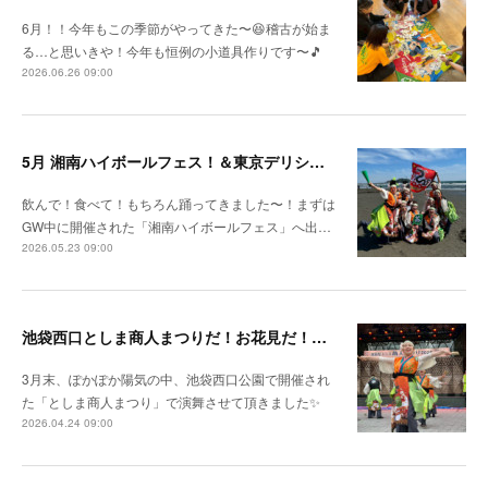
6月！！今年もこの季節がやってきた〜😆稽古が始ま
る…と思いきや！今年も恒例の小道具作りです〜🎵
2026.06.26 09:00
5月 湘南ハイボールフェス！＆東京デリシャスミュージアム
飲んで！食べて！もちろん踊ってきました〜！まずは
GW中に開催された「湘南ハイボールフェス」へ出…
2026.05.23 09:00
池袋西口としま商人まつりだ！お花見だ！新作レッスンだ！
3月末、ぽかぽか陽気の中、池袋西口公園で開催され
た「としま商人まつり」で演舞させて頂きました✨
2026.04.24 09:00