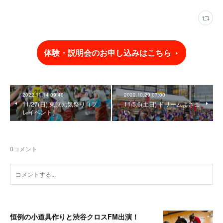
体験・説明会のお申し込みはこちら
2022.11.14 09:40
2022.10.29 07:00
11/27(日) 東京元気祭り（プ
11/5,6(土日) ドリームよさこ
レイベント）
い
0
コメント
恒例の小道具作りと渋谷クロスFM出演！