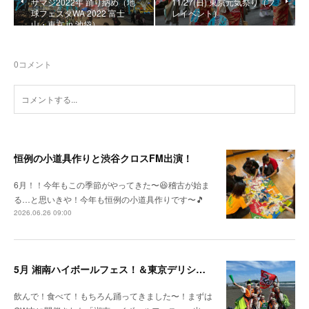
サマジ2022年 踊り納め（地
11/27(日) 東京元気祭り（プ
球フェスタWA 2022 富士
レイベント）
山・東京 in 池袋）
0
コメント
恒例の小道具作りと渋谷クロスFM出演！
6月！！今年もこの季節がやってきた〜😆稽古が始ま
る…と思いきや！今年も恒例の小道具作りです〜🎵
2026.06.26 09:00
5月 湘南ハイボールフェス！＆東京デリシャスミュージアム
飲んで！食べて！もちろん踊ってきました〜！まずは