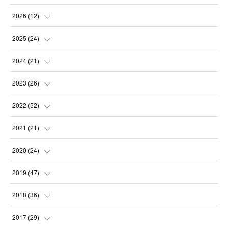
2026
(
12
)
(
1
)
2025
(
24
)
(
3
)
(
2
)
2024
(
21
)
(
1
)
(
3
)
(
2
)
2023
(
26
)
(
1
)
(
1
)
(
2
)
(
1
)
2022
(
52
)
(
2
)
(
2
)
(
1
)
(
2
)
(
3
)
2021
(
21
)
(
3
)
(
2
)
(
2
)
(
4
)
(
2
)
(
4
)
2020
(
24
)
(
1
)
(
2
)
(
5
)
(
2
)
(
5
)
(
3
)
(
1
)
2019
(
47
)
(
1
)
(
2
)
(
3
)
(
4
)
(
4
)
(
4
)
(
3
)
2018
(
36
)
(
3
)
(
1
)
(
2
)
(
6
)
(
2
)
(
4
)
(
2
)
(
2
)
2017
(
29
)