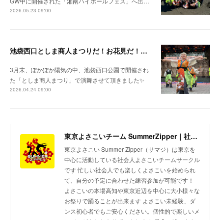
GW中に開催された「湘南ハイボールフェス」へ出…
2026.05.23 09:00
池袋西口としま商人まつりだ！お花見だ！新作レッスンだ！
3月末、ぽかぽか陽気の中、池袋西口公園で開催され
た「としま商人まつり」で演舞させて頂きました✨
2026.04.24 09:00
東京よさこいチーム SummerZipper｜社会人サークル 初心者歓迎・メンバー募集中
東京よさこい Summer Zipper（サマジ）は東京を
中心に活動している社会人よさこいチームサークル
です 忙しい社会人でも楽しくよさこいを始められ
て、自分の予定に合わせた練習参加が可能です！
よさこいの本場高知や東京近辺を中心に大小様々な
お祭りで踊ることが出来ます よさこい未経験、ダ
ンス初心者でもご安心ください。個性的で楽しいメ