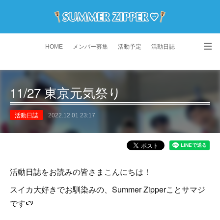
HOME
メンバー募集
活動予定
活動日誌
演舞動画
よくある質問
Instagram
11/27 東京元気祭り
活動日誌
2022.12.01 23:17
活動日誌をお読みの皆さまこんにちは！
スイカ大好きでお馴染みの、Summer Zipperことサマジ
です🍉