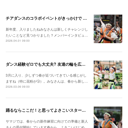
チアダンスのコラボイベントがきっかけで よさこいにチャレンジ（ちありちゃん）
新年度、入りましたねみなさんは新しくチャレンジし
たいことなど見つかりました？メンバーインタビュ…
2026.04.01 09:00
ダンス経験ゼロでも大丈夫? 友達の輪を広げたくて よさこいをスタート（あかりん）
3月に入り、少しずつ春が近づいてきている感じがし
ますね（特に花粉が🤧）。みなさんは、春から新し…
2026.03.06 09:00
踊るならここだ！と思ってよさこいスタート！（めぐちゃん）
サマジでは、春からの新作練習に向けての準備と新人
さんの受付開始しています春から、よさこいはじめ…