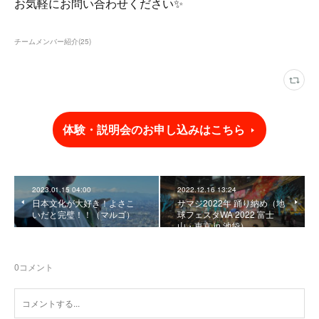
お気軽にお問い合わせください✨
チームメンバー紹介
(
25
)
体験・説明会のお申し込みはこちら
2023.01.15 04:00
2022.12.16 13:24
日本文化が大好き！よさこ
サマジ2022年 踊り納め（地
いだと完璧！！（マルゴ）
球フェスタWA 2022 富士
山・東京 in 池袋）
0
コメント