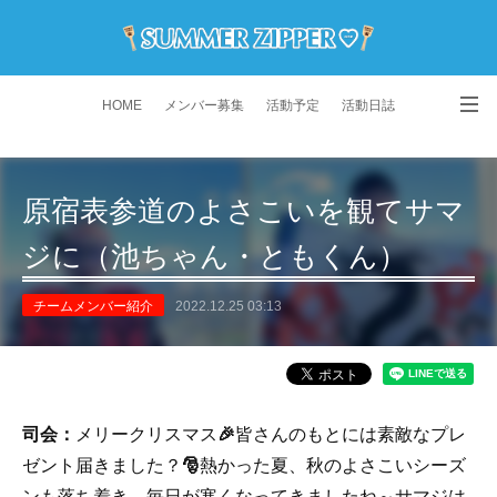
HOME
メンバー募集
活動予定
活動日誌
演舞動画
よくある質問
Instagram
原宿表参道のよさこいを観てサマ
ジに（池ちゃん・ともくん）
チームメンバー紹介
2022.12.25 03:13
司会：
メリークリスマス
🎉
皆さんのもとには素敵なプレ
ゼント届きました？
🎅
熱かった夏、秋のよさこいシーズ
ンも落ち着き、毎日が寒くなってきましたね～サマジは