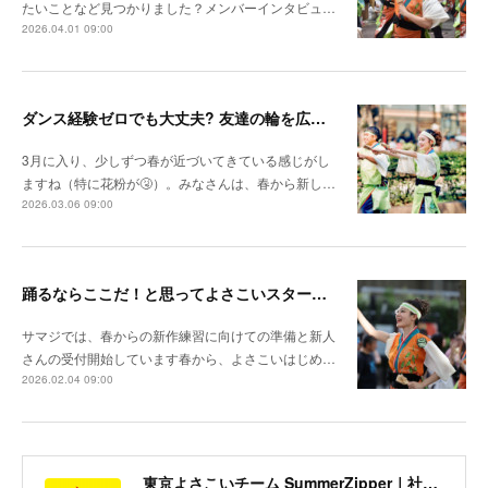
たいことなど見つかりました？メンバーインタビュ…
2026.04.01 09:00
ダンス経験ゼロでも大丈夫? 友達の輪を広げたくて よさこいをスタート（あかりん）
3月に入り、少しずつ春が近づいてきている感じがし
ますね（特に花粉が🤧）。みなさんは、春から新し…
2026.03.06 09:00
踊るならここだ！と思ってよさこいスタート！（めぐちゃん）
サマジでは、春からの新作練習に向けての準備と新人
さんの受付開始しています春から、よさこいはじめ…
2026.02.04 09:00
東京よさこいチーム SummerZipper｜社会人サークル 初心者歓迎・メンバー募集中