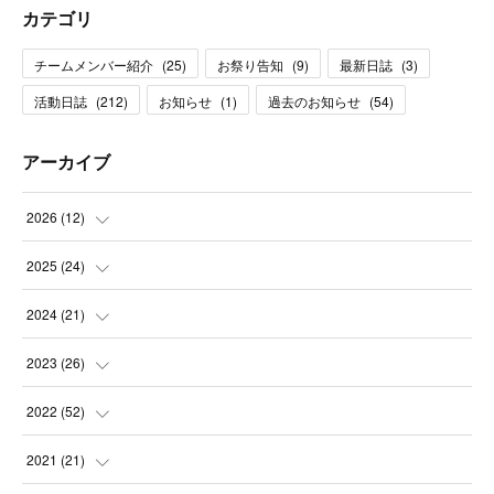
カテゴリ
チームメンバー紹介
(
25
)
お祭り告知
(
9
)
最新日誌
(
3
)
活動日誌
(
212
)
お知らせ
(
1
)
過去のお知らせ
(
54
)
アーカイブ
2026
(
12
)
(
1
)
2025
(
24
)
(
3
)
(
2
)
2024
(
21
)
(
1
)
(
3
)
(
2
)
2023
(
26
)
(
1
)
(
1
)
(
2
)
(
1
)
2022
(
52
)
(
2
)
(
2
)
(
1
)
(
2
)
(
3
)
2021
(
21
)