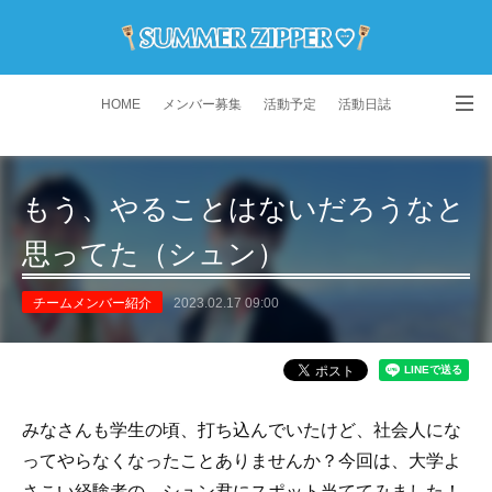
HOME
メンバー募集
活動予定
活動日誌
演舞動画
よくある質問
Instagram
もう、やることはないだろうなと
思ってた（シュン）
チームメンバー紹介
2023.02.17 09:00
みなさんも学生の頃、打ち込んでいたけど、社会人にな
ってやらなくなったことありませんか？今回は、大学よ
さこい経験者の、シュン君にスポット当ててみました！