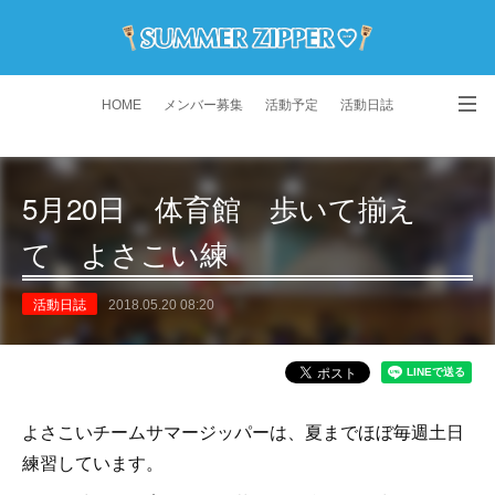
HOME
メンバー募集
活動予定
活動日誌
演舞動画
よくある質問
Instagram
5月20日 体育館 歩いて揃え
て よさこい練
活動日誌
2018.05.20 08:20
よさこいチームサマージッパーは、夏までほぼ毎週土日
練習しています。