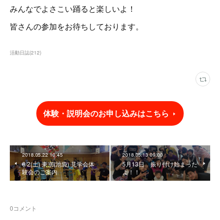
みんなでよさこい踊ると楽しいよ！
皆さんの参加をお待ちしております。
活動日誌
(
212
)
体験・説明会のお申し込みはこちら
2018.05.22 10:45
2018.05.13 09:00
6/2(土) 東京(池袋) 見学会体
5月13日 振り付け始まった
験会のご案内
よ！！
0
コメント