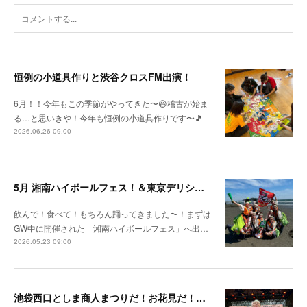
恒例の小道具作りと渋谷クロスFM出演！
6月！！今年もこの季節がやってきた〜😆稽古が始ま
る…と思いきや！今年も恒例の小道具作りです〜🎵
2026.06.26 09:00
5月 湘南ハイボールフェス！＆東京デリシャスミュージアム
飲んで！食べて！もちろん踊ってきました〜！まずは
GW中に開催された「湘南ハイボールフェス」へ出…
2026.05.23 09:00
池袋西口としま商人まつりだ！お花見だ！新作レッスンだ！