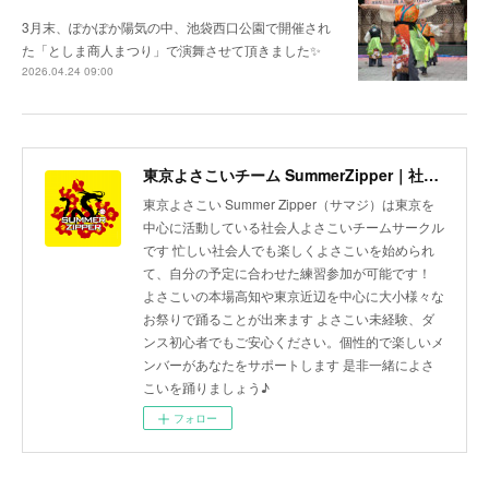
3月末、ぽかぽか陽気の中、池袋西口公園で開催され
た「としま商人まつり」で演舞させて頂きました✨
2026.04.24 09:00
東京よさこいチーム SummerZipper｜社会人サークル 初心者歓迎・メンバー募集中
東京よさこい Summer Zipper（サマジ）は東京を
中心に活動している社会人よさこいチームサークル
です 忙しい社会人でも楽しくよさこいを始められ
て、自分の予定に合わせた練習参加が可能です！
よさこいの本場高知や東京近辺を中心に大小様々な
お祭りで踊ることが出来ます よさこい未経験、ダ
ンス初心者でもご安心ください。個性的で楽しいメ
ンバーがあなたをサポートします 是非一緒によさ
こいを踊りましょう♪
フォロー