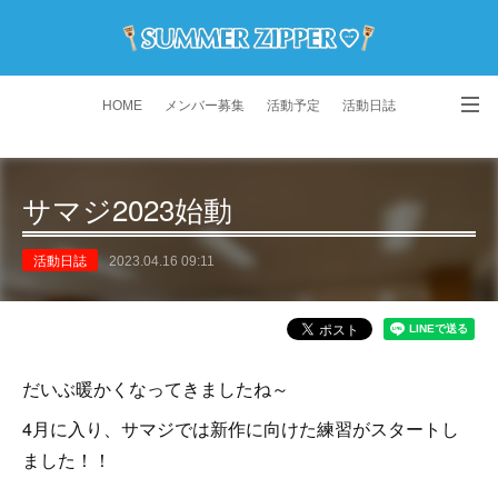
HOME
メンバー募集
活動予定
活動日誌
演舞動画
よくある質問
Instagram
サマジ2023始動
活動日誌
2023.04.16 09:11
だいぶ暖かくなってきましたね～
4月に入り、サマジでは新作に向けた練習がスタートし
ました！！