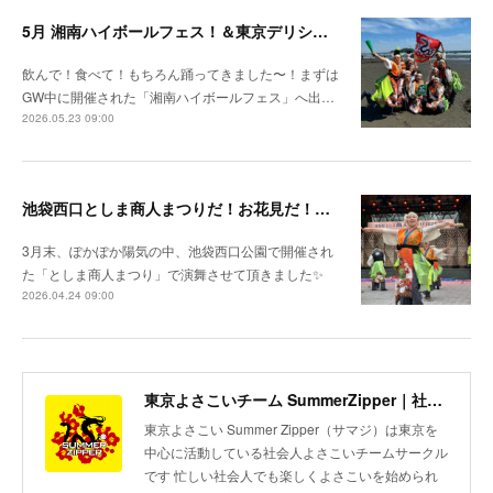
5月 湘南ハイボールフェス！＆東京デリシャスミュージアム
飲んで！食べて！もちろん踊ってきました〜！まずは
GW中に開催された「湘南ハイボールフェス」へ出…
2026.05.23 09:00
池袋西口としま商人まつりだ！お花見だ！新作レッスンだ！
3月末、ぽかぽか陽気の中、池袋西口公園で開催され
た「としま商人まつり」で演舞させて頂きました✨
2026.04.24 09:00
東京よさこいチーム SummerZipper｜社会人サークル 初心者歓迎・メンバー募集中
東京よさこい Summer Zipper（サマジ）は東京を
中心に活動している社会人よさこいチームサークル
です 忙しい社会人でも楽しくよさこいを始められ