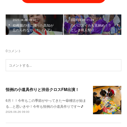
2023.04.28 09:00
2023.03.25 01:24
幼稚園の頃に踊った高知が
ついにスイカも見納め！？
忘れられなかった（ノア）
としま商人祭り
0
コメント
恒例の小道具作りと渋谷クロスFM出演！
6月！！今年もこの季節がやってきた〜😆稽古が始ま
る…と思いきや！今年も恒例の小道具作りです〜🎵
2026.06.26 09:00