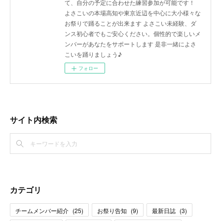
て、自分の予定に合わせた練習参加が可能です！
よさこいの本場高知や東京近辺を中心に大小様々な
お祭りで踊ることが出来ます よさこい未経験、ダ
ンス初心者でもご安心ください。個性的で楽しいメ
ンバーがあなたをサポートします 是非一緒によさ
こいを踊りましょう♪
フォロー
サイト内検索
カテゴリ
チームメンバー紹介
(
25
)
お祭り告知
(
9
)
最新日誌
(
3
)