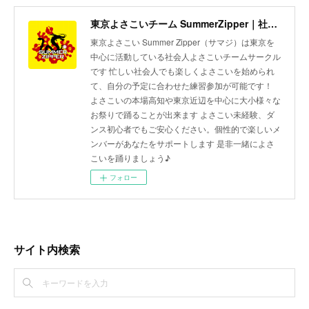
東京よさこいチーム SummerZipper｜社会人サークル 初心者歓迎・メンバー募集中
東京よさこい Summer Zipper（サマジ）は東京を
中心に活動している社会人よさこいチームサークル
です 忙しい社会人でも楽しくよさこいを始められ
て、自分の予定に合わせた練習参加が可能です！
よさこいの本場高知や東京近辺を中心に大小様々な
お祭りで踊ることが出来ます よさこい未経験、ダ
ンス初心者でもご安心ください。個性的で楽しいメ
ンバーがあなたをサポートします 是非一緒によさ
こいを踊りましょう♪
フォロー
サイト内検索