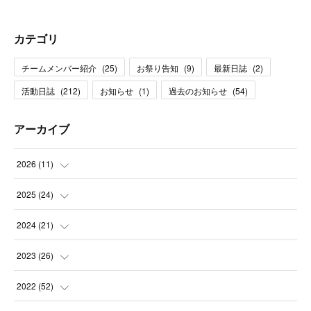
カテゴリ
チームメンバー紹介
(
25
)
お祭り告知
(
9
)
最新日誌
(
2
)
活動日誌
(
212
)
お知らせ
(
1
)
過去のお知らせ
(
54
)
アーカイブ
2026
(
11
)
(
3
)
2025
(
24
)
(
1
)
(
2
)
2024
(
21
)
(
1
)
(
3
)
(
2
)
2023
(
26
)
(
2
)
(
1
)
(
2
)
(
1
)
2022
(
52
)
(
3
)