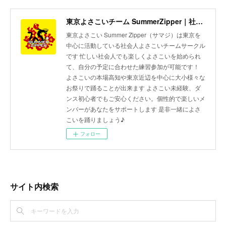
東京よさこいチーム SummerZipper｜社会人サークル 初心者歓迎・メンバー募集中
東京よさこい Summer Zipper（サマジ）は東京を
中心に活動している社会人よさこいチームサークル
です 忙しい社会人でも楽しくよさこいを始められ
て、自分の予定に合わせた練習参加が可能です！
よさこいの本場高知や東京近辺を中心に大小様々な
お祭りで踊ることが出来ます よさこい未経験、ダ
ンス初心者でもご安心ください。個性的で楽しいメ
ンバーがあなたをサポートします 是非一緒によさ
こいを踊りましょう♪
フォロー
サイト内検索