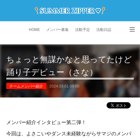
HOME
メンバー募集
活動予定
活動日誌
演舞動画
よくある質問
Instagram
ちょっと無謀かなと思ってたけど
踊り子デビュー（さな）
チームメンバー紹介
2024.03.01 09:00
メンバー紹介インタビュー第二弾！
今回は、よさこいやダンス未経験ながらサマジのメンバ