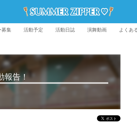
ー募集
活動予定
活動日誌
演舞動画
よくあ
動報告！