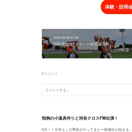
体験・説明
2024.06.29 01:44
6/22 高知ユナイテッドSC応援演舞
0
コメント
恒例の小道具作りと渋谷クロスFM出演！
6月！！今年もこの季節がやってきた〜😆稽古が始まる