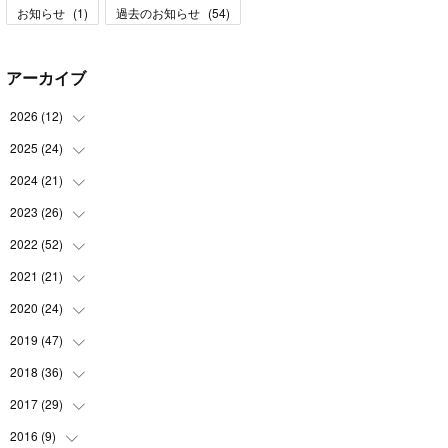
お知らせ
(
1
)
過去のお知らせ
(
54
)
アーカイブ
2026
(
12
)
2025
(
24
(
1
)
)
(
3
)
2024
(
21
(
2
)
)
(
1
)
(
3
)
2023
(
26
(
2
)
)
(
1
)
(
1
)
(
2
)
2022
(
52
(
1
)
)
(
2
)
(
2
)
(
1
)
(
2
)
2021
(
21
(
3
)
)
(
3
)
(
2
)
(
2
)
(
4
)
(
2
)
2020
(
24
(
4
)
)
(
1
)
(
2
)
(
5
)
(
2
)
(
5
)
(
3
)
2019
(
47
(
1
)
)
(
1
)
(
2
)
(
3
)
(
4
)
(
4
)
(
4
)
2018
(
36
(
3
)
)
(
3
)
(
1
)
(
2
)
(
6
)
(
2
)
(
4
)
(
2
)
2017
(
29
(
2
)
)
(
3
)
(
1
)
(
3
)
(
6
)
(
5
)
(
3
)
(
6
)
(
1
)
2016
(
9
)
(
1
)