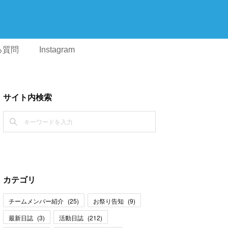
る質問
Instagram
サイト内検索
カテゴリ
チームメンバー紹介
(
25
)
お祭り告知
(
9
)
最新日誌
(
3
)
活動日誌
(
212
)