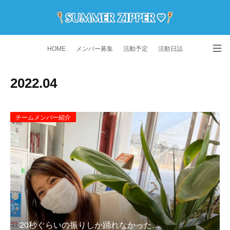
HOME
メンバー募集
活動予定
活動日誌
演舞動画
よくある質問
Instagram
2022
.
04
チームメンバー紹介
20秒ぐらいの振りしか踊れなかった…