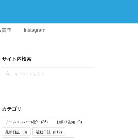
る質問
Instagram
サイト内検索
カテゴリ
チームメンバー紹介
(
25
)
お祭り告知
(
9
)
最新日誌
(
3
)
活動日誌
(
212
)