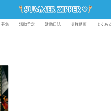
ー募集
活動予定
活動日誌
演舞動画
よくあ
A