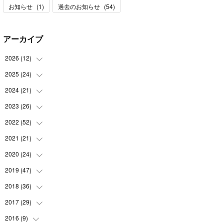
お知らせ
(
1
)
過去のお知らせ
(
54
)
アーカイブ
2026
(
12
)
2025
(
24
(
1
)
)
(
3
)
2024
(
21
(
2
)
)
(
1
)
(
3
)
2023
(
26
(
2
)
)
(
1
)
(
1
)
(
2
)
2022
(
52
(
1
)
)
(
2
)
(
2
)
(
1
)
(
2
)
2021
(
21
(
3
)
)
(
3
)
(
2
)
(
2
)
(
4
)
(
2
)
2020
(
24
(
4
)
)
(
1
)
(
2
)
(
5
)
(
2
)
(
5
)
(
3
)
2019
(
47
(
1
)
)
(
1
)
(
2
)
(
3
)
(
4
)
(
4
)
(
4
)
2018
(
36
(
3
)
)
(
3
)
(
1
)
(
2
)
(
6
)
(
2
)
(
4
)
(
2
)
2017
(
29
(
2
)
)
(
3
)
(
1
)
(
3
)
(
6
)
(
5
)
(
3
)
(
6
)
(
1
)
2016
(
9
)
(
1
)