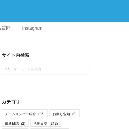
る質問
Instagram
サイト内検索
カテゴリ
チームメンバー紹介
(
25
)
お祭り告知
(
9
)
最新日誌
(
2
)
活動日誌
(
212
)