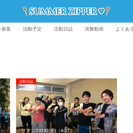
ー募集
活動予定
活動日誌
演舞動画
よくあ
活動日誌
サマジ2019始動（4/27）