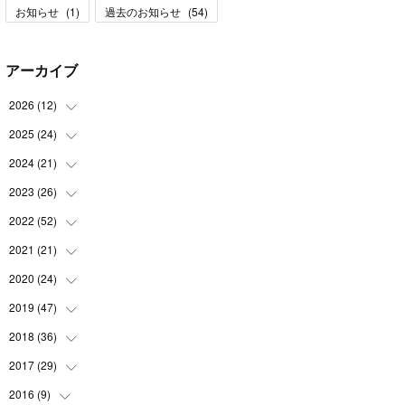
お知らせ
(
1
)
過去のお知らせ
(
54
)
アーカイブ
2026
(
12
)
2025
(
24
(
1
)
)
(
3
)
2024
(
21
(
2
)
)
(
1
)
(
3
)
2023
(
26
(
2
)
)
(
1
)
(
1
)
(
2
)
2022
(
52
(
1
)
)
(
2
)
(
2
)
(
1
)
(
2
)
2021
(
21
(
3
)
)
(
3
)
(
2
)
(
2
)
(
4
)
(
2
)
2020
(
24
(
4
)
)
(
1
)
(
2
)
(
5
)
(
2
)
(
5
)
(
3
)
2019
(
47
(
1
)
)
(
1
)
(
2
)
(
3
)
(
4
)
(
4
)
(
4
)
2018
(
36
(
3
)
)
(
3
)
(
1
)
(
2
)
(
6
)
(
2
)
(
4
)
(
2
)
2017
(
29
(
2
)
)
(
3
)
(
1
)
(
3
)
(
6
)
(
5
)
(
3
)
(
6
)
(
1
)
2016
(
9
)
(
1
)