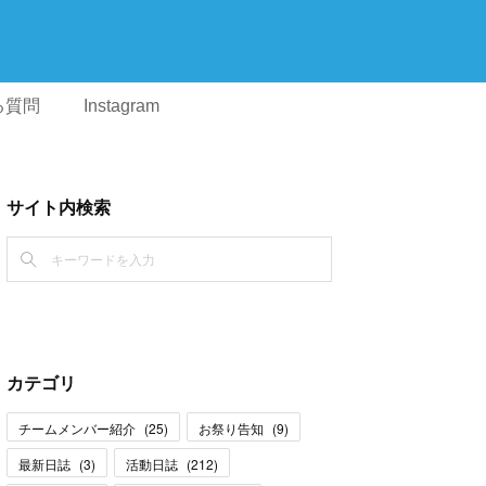
る質問
Instagram
サイト内検索
カテゴリ
チームメンバー紹介
(
25
)
お祭り告知
(
9
)
最新日誌
(
3
)
活動日誌
(
212
)