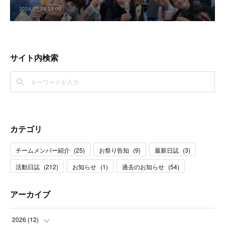
2024.01.26 14:00
サイト内検索
カテゴリ
チームメンバー紹介
(
25
)
お祭り告知
(
9
)
最新日誌
(
3
)
活動日誌
(
212
)
お知らせ
(
1
)
過去のお知らせ
(
54
)
アーカイブ
2026
(
12
)