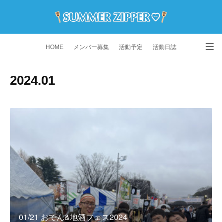
HOME
メンバー募集
活動予定
活動日誌
演舞動画
よくある質問
Instagram
2024
.
01
01/21 おでん&地酒フェス2024